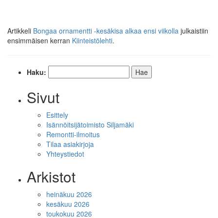
Artikkeli
Bongaa ornamentti -kesäkisa alkaa ensi viikolla
julkaistiin
ensimmäisen kerran
Kiinteistölehti
.
Haku:
Sivut
Esittely
Isännöitsijätoimisto Siljamäki
Remontti-ilmoitus
Tilaa asiakirjoja
Yhteystiedot
Arkistot
heinäkuu 2026
kesäkuu 2026
toukokuu 2026