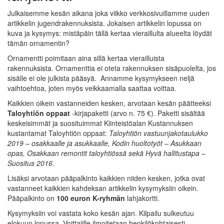
Julkaisemme kesän aikana joka viikko verkkosivuillamme uuden
artikkelin jugendrakennuksista. Jokaisen artikkelin lopussa on
kuva ja kysymys: mistäpäin tällä kertaa vieraillulta alueelta löydät
tämän ornamentin?
Ornamentti poimitaan aina sillä kertaa vierailluista
rakennuksista. Ornamenttia ei oteta rakennuksen sisäpuolelta, jos
sisälle ei ole julkista pääsyä. Annamme kysymykseen neljä
vaihtoehtoa, joten myös veikkaamalla saattaa voittaa.
Kaikkien oikein vastanneiden kesken, arvotaan kesän päätteeksi
Taloyhtiön oppaat
-kirjapaketti (arvo n. 75 €). Paketti sisältää
keskeisimmät ja suosituimmat Kiinteistöalan Kustannuksen
kustantamat Taloyhtiön oppaat:
Taloyhtiön vastuunjakotaulukko
2019 – osakkaalle ja asukkaalle, Kodin huoltotyöt – Asukkaan
opas, Osakkaan remontit taloyhtiössä sekä Hyvä hallitustapa –
Suositus 2016
.
Lisäksi arvotaan pääpalkinto kaikkien niiden kesken, jotka ovat
vastanneet kaikkien kahdeksan artikkelin kysymyksiin oikein.
Pääpalkinto on
100 euron K-ryhmän
lahjakortti.
Kysymyksiin voi vastata koko kesän ajan. Kilpailu sulkeutuu
elokuun lopussa. Voittajille ilmoitetaan henkilökohtaisesti.