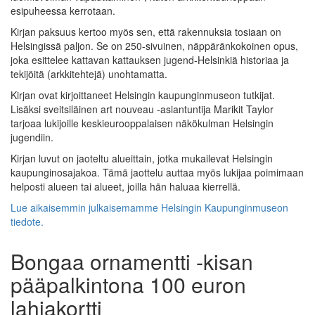
esipuheessa kerrotaan.
Kirjan paksuus kertoo myös sen, että rakennuksia tosiaan on
Helsingissä paljon. Se on 250-sivuinen, näppäränkokoinen opus,
joka esittelee kattavan kattauksen jugend-Helsinkiä historiaa ja
tekijöitä (arkkitehtejä) unohtamatta.
Kirjan ovat kirjoittaneet Helsingin kaupunginmuseon tutkijat.
Lisäksi sveitsiläinen art nouveau -asiantuntija Marikit Taylor
tarjoaa lukijoille keskieurooppalaisen näkökulman Helsingin
jugendiin.
Kirjan luvut on jaoteltu alueittain, jotka mukailevat Helsingin
kaupunginosajakoa. Tämä jaottelu auttaa myös lukijaa poimimaan
helposti alueen tai alueet, joilla hän haluaa kierrellä.
Lue aikaisemmin julkaisemamme Helsingin Kaupunginmuseon
tiedote.
Bongaa ornamentti -kisan
pääpalkintona 100 euron
lahjakortti