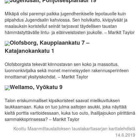
Mikäpä olisi parempi paikka jugendhenkiselle lepotauolle kuin
piipahdus Jugendsalin kahviossa. Sen holvikatto, kivipylväät ja
maalauksin koristellut seinät tarjoavat täydellisen taustan
hämmästyttävälle lintu- ja eläinveistosten joukolle. – Marikit Taylor
Olofsborg, Kauppiaankatu 7 –
Katajanokankatu 1
Olofsborgista tekevät kiinnostavan sen koko ja massoitus,
luonnonkivijalka sekä monet menneisyyden rakennusperinteen
innoittamat yksityiskohdat. – Marikit Taylor
Wellamo, Vyökatu 9
Talon eriskummalliset kipsikoristeet saavat mielikuvituksen
laukkaamaan. Kuka on tuo julma aaltojen asukki, joka näyttää
kieltä porttia vartioidessaan, kuka tuo outo, ihailijajoukon piirittämä
sammakkoprinsessa? – Marikit Taylor
Koottu Maanmittauslaitoksen taustakarttasarjan karttalehdistä
14.6.2019