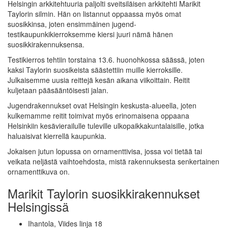
Helsingin arkkitehtuuria paljolti sveitsiläisen arkkitehti Marikit
Taylorin silmin. Hän on listannut oppaassa myös omat
suosikkinsa, joten ensimmäinen jugend-
testikaupunkikierroksemme kiersi juuri nämä hänen
suosikkirakennuksensa.
Testikierros tehtiin torstaina 13.6. huonohkossa säässä, joten
kaksi Taylorin suosikeista säästettiin muille kierroksille.
Julkaisemme uusia reittejä kesän aikana viikoittain. Reitit
kuljetaan pääsääntöisesti jalan.
Jugendrakennukset ovat Helsingin keskusta-alueella, joten
kulkemamme reitit toimivat myös erinomaisena oppaana
Helsinkiin kesävierailulle tuleville ulkopaikkakuntalaisille, jotka
haluaisivat kierrellä kaupunkia.
Jokaisen jutun lopussa on ornamenttivisa, jossa voi tietää tai
veikata neljästä vaihtoehdosta, mistä rakennuksesta senkertainen
ornamenttikuva on.
Marikit Taylorin suosikkirakennukset
Helsingissä
Ihantola, Viides linja 18