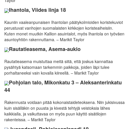
Taylor
Ihantola, Viides linja 18
Kauniin vaaleanpunaisen Ihantolan päätykolmioiden koristekuviot
perustuvat vanhojen suomalaisten kirkkojen koristeaiheisiin.
Kuten monet muutkin Kallion asuintalot, myös Ihantola on työväen
asuntoyhtiön rakennuttama. – Marikit Taylor
Rautatieasema, Asema-aukio
Rautatieasema muistuttaa meitä siitä, että joskus kannattaa
pysähtyä katsomaan tarkemmin paikkoja, joiden läpi tulee
porhaltaneeksi vain kovalla kiireellä. – Marikit Taylor
Pohjolan talo, Mikonkatu 3 – Aleksanterinkatu
44
Rakennusta voidaan pitää kokonaistaideteoksena. Niin jukisivussa
kuin sisälläkin on puusta ja kivestä tehtyjä veistoksia lähes
kaikkialla, ja vaikuttavaa on myös puun käyttö sisätilojen
rakenteissa. – Marikit Taylor
Jugendsali, Pohjoisesplanadi 19