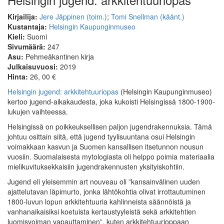
Kirjailija:
Jere Jäppinen (toim.)
;
Tomi Snellman (käänt.)
Kustantaja:
Helsingin Kaupunginmuseo
Kieli:
Suomi
Sivumäärä:
247
Asu:
Pehmeäkantinen kirja
Julkaisuvuosi:
2019
Hinta:
26, 00 €
Helsingin jugend: arkkitehtuuriopas
(Helsingin Kaupunginmuseo)
kertoo jugend-aikakaudesta, joka kukoisti Helsingissä 1800-1900-
lukujen vaihteessa.
Helsingissä on poikkeuksellisen paljon jugendrakennuksia. Tämä
johtuu osittain siitä, että jugend tyylisuuntana osui Helsingin
voimakkaan kasvun ja Suomen kansallisen itsetunnon nousun
vuosiin. Suomalaisesta mytologiasta oli helppo poimia materiaalia
mielikuvituksekkaisiin jugendrakennusten yksityiskohtiin.
Jugend eli yleisemmin art nouveau oli ”kansainvälinen uuden
ajattelutavan läpimurto, jonka lähtökohtia olivat irrottautuminen
1800-luvun lopun arkkitehtuuria kahlinneista säännöistä ja
vanhanaikaisiksi koetuista kertaustyyleistä sekä arkkitehtien
luomisvoiman vapauttaminen”, kuten arkkitehtuurioppaan