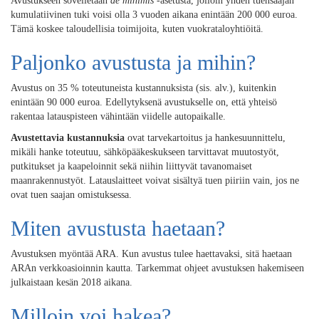
Avustukseen sovelletaan
de minimis
-asetusta, jolloin yhden tuensaajan
kumulatiivinen tuki voisi olla 3 vuoden aikana enintään 200 000 euroa.
Tämä koskee taloudellisia toimijoita, kuten vuokrataloyhtiöitä.
Paljonko avustusta ja mihin?
Avustus on 35 % toteutuneista kustannuksista (sis. alv.), kuitenkin
enintään 90 000 euroa. Edellytyksenä avustukselle on, että yhteisö
rakentaa latauspisteen vähintään viidelle autopaikalle.
Avustettavia kustannuksia
ovat tarvekartoitus ja hankesuunnittelu,
mikäli hanke toteutuu, sähköpääkeskukseen tarvittavat muutostyöt,
putkitukset ja kaapeloinnit sekä niihin liittyvät tavanomaiset
maanrakennustyöt. Latauslaitteet voivat sisältyä tuen piiriin vain, jos ne
ovat tuen saajan omistuksessa.
Miten avustusta haetaan?
Avustuksen myöntää ARA. Kun avustus tulee haettavaksi, sitä haetaan
ARAn verkkoasioinnin kautta. Tarkemmat ohjeet avustuksen hakemiseen
julkaistaan kesän 2018 aikana.
Milloin voi hakea?