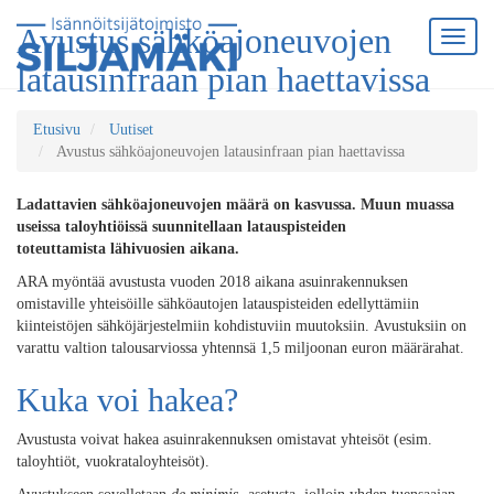
Avustus sähköajoneuvojen
latausinfraan pian haettavissa
Etusivu
Uutiset
Avustus sähköajoneuvojen latausinfraan pian haettavissa
Ladattavien sähköajoneuvojen määrä on kasvussa. Muun muassa
useissa taloyhtiöissä suunnitellaan latauspisteiden
toteuttamista lähivuosien aikana.
ARA myöntää avustusta vuoden 2018 aikana asuinrakennuksen
omistaville yhteisöille sähköautojen latauspisteiden edellyttämiin
kiinteistöjen sähköjärjestelmiin kohdistuviin muutoksiin. Avustuksiin on
varattu valtion talousarviossa yhtennsä 1,5 miljoonan euron määrärahat.
Kuka voi hakea?
Avustusta voivat hakea asuinrakennuksen omistavat yhteisöt (esim.
taloyhtiöt, vuokrataloyhteisöt).