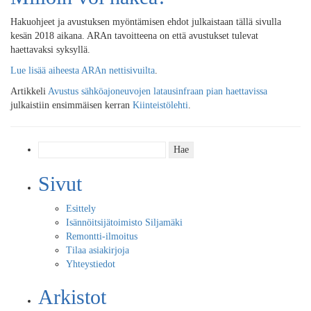
Hakuohjeet ja avustuksen myöntämisen ehdot julkaistaan tällä sivulla
kesän 2018 aikana. ARAn tavoitteena on että avustukset tulevat
haettavaksi syksyllä.
Lue lisää aiheesta ARAn nettisivuilta
.
Artikkeli
Avustus sähköajoneuvojen latausinfraan pian haettavissa
julkaistiin ensimmäisen kerran
Kiinteistölehti
.
Haku:
Sivut
Esittely
Isännöitsijätoimisto Siljamäki
Remontti-ilmoitus
Tilaa asiakirjoja
Yhteystiedot
Arkistot