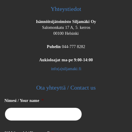
Yhteystiedot
Isännöitsijätoimisto Siljamäki Oy
Salomonkatu 17 A, 5. kerros
00100 Helsinki
Puhelin
044-777 8282
Aukioloajat
ma-pe 9:00-14:00
info(a)siljamaki.fi
Ota yhteyttä / Contact us
Nimesi / Your name
*