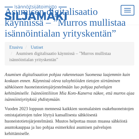
Asumisen digitalisaatio
käynnissä – ”Murros mullistaa
isännöintialan yrityskentän”
Etusivu
Uutiset
Asumisen digitalisaatio käynnissä – ”Murros mullistaa
isännöintialan yrityskentän”
Asumisen digitalisaation pohjaa rakennetaan Suomessa laajemmin kuin
koskaan ennen. Käynnissä oleva taloyhtiöiden tietojen siirtäminen
sähköiseen huoneistotietojärjestelmään luo pohjaa palvelujen
kehittämiselle. Isännöintiliiton Mia Koro-Kanerva näkee, että murros ajaa
isännöintiyrityksiä yhdistymään.
Vuoden 2023 loppuun mennessä kaikkien suomalaisten osakehuoneistojen
omistajatietojen tulee löytyä kansallisesta sähköisestä
huoneistotietojärjestelmästä. Muutos helpottaa muun muassa sähköistä
asuntokauppaa ja luo pohjaa esimerkiksi asumisen palvelujen
kehittämiselle.