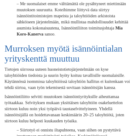
– Me suomalaiset emme välttämättä ole pysähtyneet miettimään
muutoksen suuruutta. Koteihimme liittyvä data siirtyy
isännöintitoimistojen mapeista ja taloyhtiöiden arkistoista
sähköiseen järjestelmään, mikä mullistaa mahdollisuudet kehittää
asumista kokonaisuutena, Isännöintiliiton toimitusjohtaja
Mia
Koro-Kanerva
sanoo.
Murroksen myötä isännöintialan
yrityskenttä muuttuu
Tietojen siirrossa uuteen huoneistotietojärjestelmään on kyse
taloyhtiöiden tiedoista ja suurin hyöty koituu tavallisille suomalaisille.
Käytännössä isommissa taloyhtiöissä taloyhtiön hallitus ei kuitenkaan voi
tehdä siirtoa, vaan työn tekemisestä sovitaan isännöitsijän kanssa.
Isännöintiliitto selvitti muutoksen isännöintiyrityksille aiheuttamaa
työtaakkaa. Selvityksen mukaan yksittäisen taloyhtiön osakeluettelon
siirtoon kuluu noin yksi työpäivä taustaselvittelyineen. Yhdellä
isännöitsijällä on hoidettavanaan keskimäärin 20–25 taloyhtiötä, joten
siirtoon kuluu helposti kuukauden työaika.
– Siirtotyö ei onnistu iltapuhteena, vaan siihen on pystyttävä