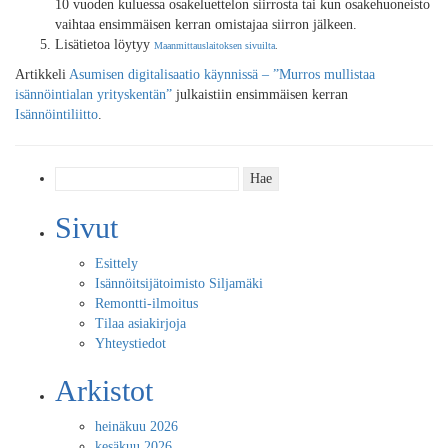
10 vuoden kuluessa osakeluettelon siirrosta tai kun osakehuoneisto
vaihtaa ensimmäisen kerran omistajaa siirron jälkeen.
Lisätietoa löytyy
Maanmittauslaitoksen sivuilta
.
Artikkeli
Asumisen digitalisaatio käynnissä – ”Murros mullistaa
isännöintialan yrityskentän”
julkaistiin ensimmäisen kerran
Isännöintiliitto
.
Haku:
Sivut
Esittely
Isännöitsijätoimisto Siljamäki
Remontti-ilmoitus
Tilaa asiakirjoja
Yhteystiedot
Arkistot
heinäkuu 2026
kesäkuu 2026