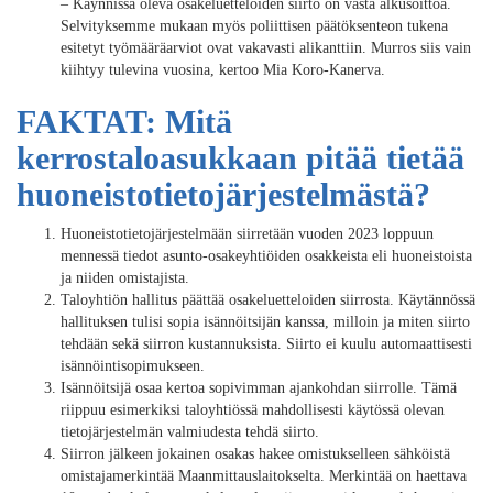
– Käynnissä oleva osakeluetteloiden siirto on vasta alkusoittoa.
Selvityksemme mukaan myös poliittisen päätöksenteon tukena
esitetyt työmääräarviot ovat vakavasti alikanttiin. Murros siis vain
kiihtyy tulevina vuosina, kertoo Mia Koro-Kanerva.
FAKTAT: Mitä
kerrostaloasukkaan pitää tietää
huoneistotietojärjestelmästä?
Huoneistotietojärjestelmään siirretään vuoden 2023 loppuun
mennessä tiedot asunto-osakeyhtiöiden osakkeista eli huoneistoista
ja niiden omistajista.
Taloyhtiön hallitus päättää osakeluetteloiden siirrosta. Käytännössä
hallituksen tulisi sopia isännöitsijän kanssa, milloin ja miten siirto
tehdään sekä siirron kustannuksista. Siirto ei kuulu automaattisesti
isännöintisopimukseen.
Isännöitsijä osaa kertoa sopivimman ajankohdan siirrolle. Tämä
riippuu esimerkiksi taloyhtiössä mahdollisesti käytössä olevan
tietojärjestelmän valmiudesta tehdä siirto.
Siirron jälkeen jokainen osakas hakee omistukselleen sähköistä
omistajamerkintää Maanmittauslaitokselta. Merkintää on haettava