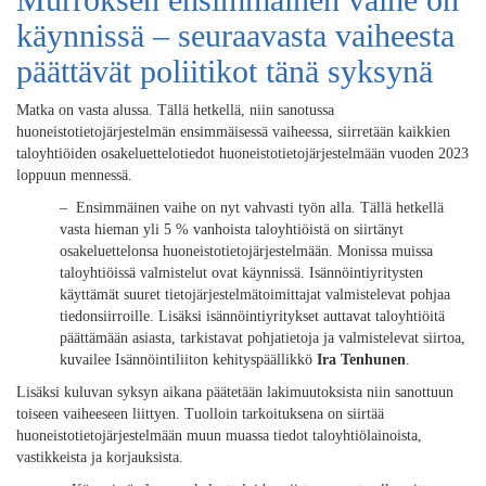
käynnissä – seuraavasta vaiheesta
päättävät poliitikot tänä syksynä
Matka on vasta alussa. Tällä hetkellä, niin sanotussa
huoneistotietojärjestelmän ensimmäisessä vaiheessa, siirretään kaikkien
taloyhtiöiden osakeluettelotiedot huoneistotietojärjestelmään vuoden 2023
loppuun mennessä.
– Ensimmäinen vaihe on nyt vahvasti työn alla. Tällä hetkellä
vasta hieman yli 5 % vanhoista taloyhtiöistä on siirtänyt
osakeluettelonsa huoneistotietojärjestelmään. Monissa muissa
taloyhtiöissä valmistelut ovat käynnissä. Isännöintiyritysten
käyttämät suuret tietojärjestelmätoimittajat valmistelevat pohjaa
tiedonsiirroille. Lisäksi isännöintiyritykset auttavat taloyhtiöitä
päättämään asiasta, tarkistavat pohjatietoja ja valmistelevat siirtoa,
kuvailee Isännöintiliiton kehityspäällikkö
Ira Tenhunen
.
Lisäksi kuluvan syksyn aikana päätetään lakimuutoksista niin sanottuun
toiseen vaiheeseen liittyen. Tuolloin tarkoituksena on siirtää
huoneistotietojärjestelmään muun muassa tiedot taloyhtiölainoista,
vastikkeista ja korjauksista.