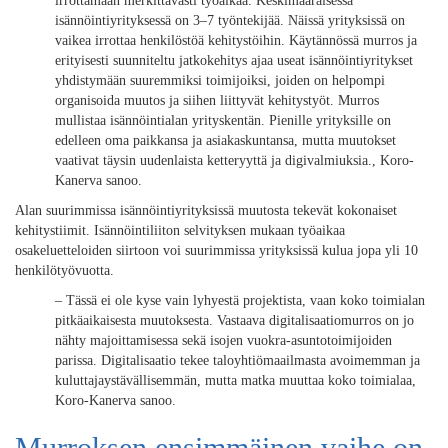
irrottamaan merkittävästi työaikaa. Keskimääräisessä
isännöintiyrityksessä on 3–7 työntekijää. Näissä yrityksissä on
vaikea irrottaa henkilöstöä kehitystöihin. Käytännössä murros ja
erityisesti suunniteltu jatkokehitys ajaa useat isännöintiyritykset
yhdistymään suuremmiksi toimijoiksi, joiden on helpompi
organisoida muutos ja siihen liittyvät kehitystyöt. Murros
mullistaa isännöintialan yrityskentän. Pienille yrityksille on
edelleen oma paikkansa ja asiakaskuntansa, mutta muutokset
vaativat täysin uudenlaista ketteryyttä ja digivalmiuksia., Koro-
Kanerva sanoo.
Alan suurimmissa isännöintiyrityksissä muutosta tekevät kokonaiset
kehitystiimit. Isännöintiliiton selvityksen mukaan työaikaa
osakeluetteloiden siirtoon voi suurimmissa yrityksissä kulua jopa yli 10
henkilötyövuotta.
– Tässä ei ole kyse vain lyhyestä projektista, vaan koko toimialan
pitkäaikaisesta muutoksesta. Vastaava digitalisaatiomurros on jo
nähty majoittamisessa sekä isojen vuokra-asuntotoimijoiden
parissa. Digitalisaatio tekee taloyhtiömaailmasta avoimemman ja
kuluttajaystävällisemmän, mutta matka muuttaa koko toimialaa,
Koro-Kanerva sanoo.
Murroksen ensimmäinen vaihe on