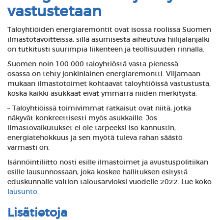
vastustetaan
Taloyhtiöiden energiaremontit ovat isossa roolissa Suomen
ilmastotavoitteissa, sillä asumisesta aiheutuva hiilijalanjälki
on tutkitusti suurimpia liikenteen ja teollisuuden rinnalla.
Suomen noin 100 000 taloyhtiöstä vasta pienessä
osassa on tehty jonkinlainen energiaremontti. Viljamaan
mukaan ilmastotoimet kohtaavat taloyhtiöissä vastustusta,
koska kaikki asukkaat eivät ymmärrä niiden merkitystä.
– Taloyhtiöissä toimivimmat ratkaisut ovat niitä, jotka
näkyvät konkreettisesti myös asukkaille. Jos
ilmastovaikutukset ei ole tarpeeksi iso kannustin,
energiatehokkuus ja sen myötä tuleva rahan säästö
varmasti on.
Isännöintiliitto nosti esille ilmastoimet ja avustuspolitiikan
esille lausunnossaan, joka koskee hallituksen esitystä
eduskunnalle valtion talousarvioksi vuodelle 2022. Lue koko
lausunto
.
Lisätietoja