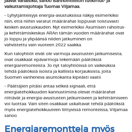
jäävät vähäisiksi, sanoo
Isännöintiliiton tutkimus- ja
vaikuttamisjohtaja Tuomas Viljamaa.
– Lyhytjänteisyys energia-avustuksissa näkyy esimerkiksi
niin, että niihin varatut määrärahat loppuvat toistuvasti
kesken avustuskauden.
Nyt esimerkiksi Asumisen rahoitus-
ja kehittämiskeskus ARAn tämän vuoden määrärahat ovat
jo loppu ja ylipäänsä niiden jatkuminen on
vahvistettu vain vuoteen 2022 saakka.
Kun taloyhtiöt eivät ole varmoja avustusten jatkumisesta,
ovat osakkaat epävarmoja tekemään päätöksiä
energiaremonteista. Jo nyt taloyhtiöissä on vaikeuksia
tehdä päätöksiä isoista ja kalliista korjauksista, joita
Suomen vanheneva asuntokanta kipeästi vaatii.
– Päättäjien pitäisi antaa selkeä signaali, että
energiatehokkuuden kannustimina olevat määrärahat
riittävät ja energia-avustusten jatkumiseen ja kehittämiseen
voi luottaa. Vain siten osakkaat uskaltavat tehdä päätöksiä
myös energiatehokkuuteen liittyvissä remonteissa, Viljamaa
sanoo.
Energiaremontteja myös