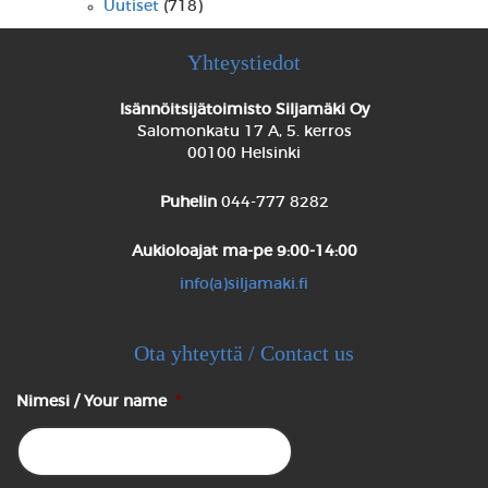
Uutiset
(718)
Yhteystiedot
Isännöitsijätoimisto Siljamäki Oy
Salomonkatu 17 A, 5. kerros
00100 Helsinki
Puhelin
044-777 8282
Aukioloajat
ma-pe 9:00-14:00
info(a)siljamaki.fi
Ota yhteyttä / Contact us
Nimesi / Your name
*