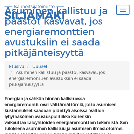
Asuminen kallistuu ja
päästöt kasvavat, jos
energiaremonttien
avustuksiin ei saada
pitkäjänteisyyttä
Etusivu
Uutiset
Asuminen kallistuu ja päästöt kasvavat, jos
energiaremonttien avustuksiin ei saada
pitkäjänteisyyttä
Energian ja sähkön hinnan kallistuessa
energiaremontit ovat välttämättömiä, jotta asumisen
kustannukset saadaan pidettyä aisoissa. Valtion
lyhytnäköinen avustuspolitiikka kuitenkin
vaikeuttaa taloyhtiöiden energiaremonttien tekemistä. Sen
tuloksena asuminen kallistuu ja asumisen ilmastotoimet