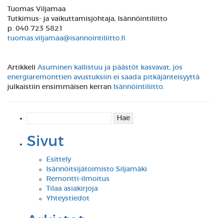
Tuomas Viljamaa
Tutkimus- ja vaikuttamisjohtaja, Isännöintiliitto
p. 040 723 5821
tuomas.viljamaa@isannointiliitto.fi
Artikkeli
Asuminen kallistuu ja päästöt kasvavat, jos
energiaremonttien avustuksiin ei saada pitkäjänteisyyttä
julkaistiin ensimmäisen kerran
Isännöintiliitto
.
Haku:
Sivut
Esittely
Isännöitsijätoimisto Siljamäki
Remontti-ilmoitus
Tilaa asiakirjoja
Yhteystiedot