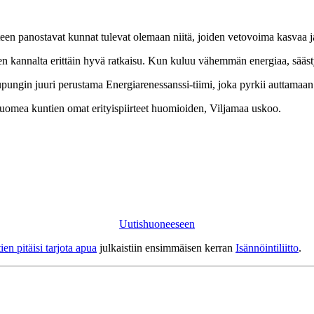
auteen panostavat kunnat tulevat olemaan niitä, joiden vetovoima kasvaa
n kannalta erittäin hyvä ratkaisu. Kun kuluu vähemmän energiaa, sääst
ngin juuri perustama Energiarenessanssi-tiimi, joka pyrkii auttamaan e
Suomea kuntien omat erityispiirteet huomioiden, Viljamaa uskoo.
Uutishuoneeseen
en pitäisi tarjota apua
julkaistiin ensimmäisen kerran
Isännöintiliitto
.