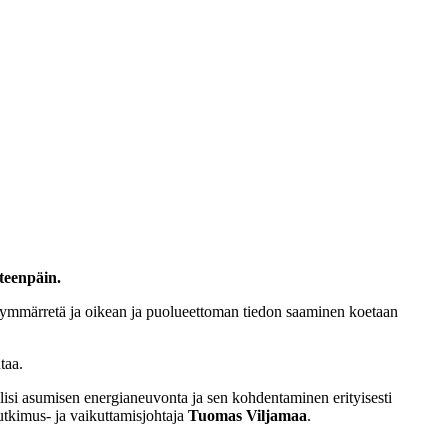
teenpäin.
i ymmärretä ja oikean ja puolueettoman tiedon saaminen koetaan
taa.
lisi asumisen energianeuvonta ja sen kohdentaminen erityisesti
tutkimus- ja vaikuttamisjohtaja
Tuomas Viljamaa
.