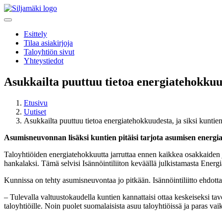
Esittely
Tilaa asiakirjoja
Taloyhtiön sivut
Yhteystiedot
Asukkailta puuttuu tietoa energiatehokkuude
Etusivu
Uutiset
Asukkailta puuttuu tietoa energiatehokkuudesta, ja siksi kuntien 
Asumisneuvonnan lisäksi kuntien pitäisi tarjota asumisen energi
Taloyhtiöiden energiatehokkuutta jarruttaa ennen kaikkea osakkaiden 
hankalaksi. Tämä selvisi Isännöintiliiton keväällä julkistamasta Energ
Kunnissa on tehty asumisneuvontaa jo pitkään. Isännöintiliitto ehdott
– Tulevalla valtuustokaudella kuntien kannattaisi ottaa keskeiseksi t
taloyhtiöille. Noin puolet suomalaisista asuu taloyhtiöissä ja paras va