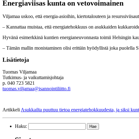
Energiaviisas kunta on vetovoimainen
Viljamaa uskoo, että energia-asioihin, kiertotalouteen ja resurssiviis
– Kannattaa muistaa, että energiatehokkuus on asukkaiden kukkaroide
Hyvänä esimerkkinä kuntien energianeuvonnasta toimii Helsingin kaupu
– Tämän mallin monistaminen olisi erittäin hyödyllistä joka puolella 
Lisätietoja
Tuomas Viljamaa
Tutkimus- ja vaikuttamisjohtaja
p. 040 723 5821
tuomas.viljamaa@isannointiliitto.fi
Artikkeli
Asukkailta puuttuu tietoa energiatehokkuudesta, ja siksi kunti
Haku: