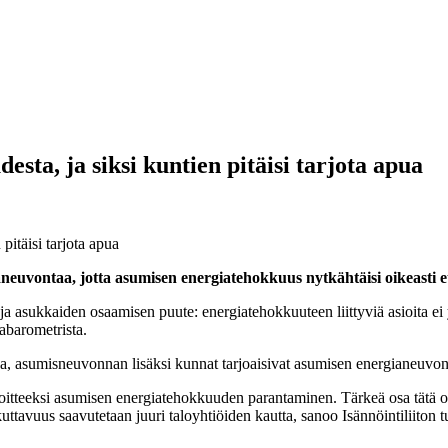
sta, ja siksi kuntien pitäisi tarjota apua
pitäisi tarjota apua
aneuvontaa, jotta asumisen energiatehokkuus nytkähtäisi oikeasti e
ja asukkaiden osaamisen puute: energiatehokkuuteen liittyviä asioita e
iabarometrista.
aa, asumisneuvonnan lisäksi kunnat tarjoaisivat asumisen energianeuvon
avoitteeksi asumisen energiatehokkuuden parantaminen. Tärkeä osa tätä o
ikuttavuus saavutetaan juuri taloyhtiöiden kautta, sanoo Isännöintiliiton 