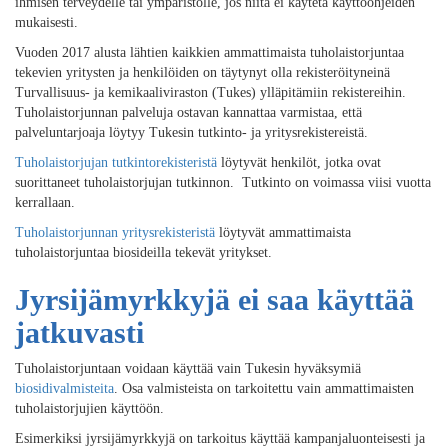
ihmisen terveydelle tai ympäristölle, jos niitä ei käytetä käyttöohjeiden
mukaisesti.
Vuoden 2017 alusta lähtien kaikkien ammattimaista tuholaistorjuntaa
tekevien yritysten ja henkilöiden on täytynyt olla rekisteröityneinä
Turvallisuus- ja kemikaaliviraston (Tukes) ylläpitämiin rekistereihin.
Tuholaistorjunnan palveluja ostavan kannattaa varmistaa, että
palveluntarjoaja löytyy Tukesin tutkinto- ja yritysrekistereistä.
Tuholaistorjujan tutkintorekisteristä
löytyvät henkilöt, jotka ovat
suorittaneet tuholaistorjujan tutkinnon. Tutkinto on voimassa viisi vuotta
kerrallaan.
Tuholaistorjunnan yritysrekisteristä
löytyvät ammattimaista
tuholaistorjuntaa biosideilla tekevät yritykset.
Jyrsijämyrkkyjä ei saa käyttää
jatkuvasti
Tuholaistorjuntaan voidaan käyttää vain Tukesin hyväksymiä
biosidivalmisteita
. Osa valmisteista on tarkoitettu vain ammattimaisten
tuholaistorjujien käyttöön.
Esimerkiksi jyrsijämyrkkyjä on tarkoitus käyttää kampanjaluonteisesti ja