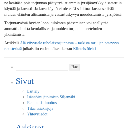
ne kerätään pois torjunnan päätyttyä. Aiemmin jyrsijämyrkkyjä saatettiin
käyttää jatkuvasti. Jatkuva käyttö ei ole enää sallittua, koska se lisää
muiden eläinten altistumista ja vastustuskyvyn muodostumista jyrsijöissä.
Torjuntatyössä hyvään lopputulokseen pääseminen voi edellyttää
ammattitaitoista kemiallisten ja muiden torjuntamenetelmien
yhdistämistä.
Artikkeli
Älä viivyttele tuholaistorjunnassa – tarkista torjujan pätevyys
rekisteristä
julkaistiin ensimmäisen kerran
Kiinteistölehti
.
Haku:
Sivut
Esittely
Isännöitsijätoimisto Siljamäki
Remontti-ilmoitus
Tilaa asiakirjoja
Yhteystiedot
Arkistot