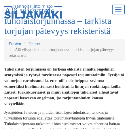
Älä viivyttele
tuholaistorjunnassa – tarkista
torjujan pätevyys rekisteristä
Etusivu
Uutiset
Älä viivyttele tuholaistorjunnassa – tarkista torjujan pätevyys
rekisteristä
Tuholaisten torjunnassa on tärkeää ehkäistä ennalta ongelmien
syntymistä ja ryhtyä tarvittaessa nopeasti torjuntatoimiin. Jyrsijöitä
voi torjua varmistamalla, ettei niille ole helppoa ravintoa
esimerkiksi huolimattomasti hoidetuilla lintujen ruokintapaikoilla.
Luteet, turkiskuoriaiset ja muut sisätilojen tuholaiset aiheuttavat
nopeasti kasvavan ongelman, jos torjuntatoimien kanssa
viivytellään.
Jyrsijöiden, luteiden ja muiden sisätilojen tuholaisten tehokas ja
turvallinen torjunta edellyttää torjuntakäytäntöjen hyvää tuntemusta.
Tuholaistorjuntaan tarkoitetut biosidivalmisteet voivat aiheuttaa haittaa