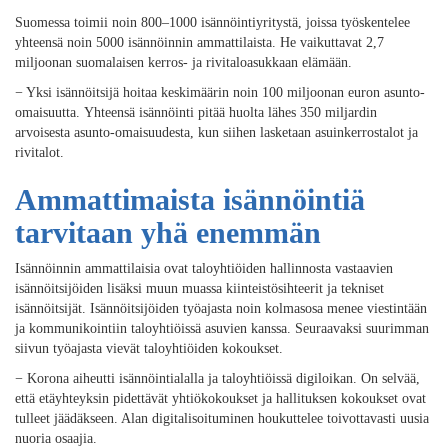
Suomessa toimii noin 800–1000 isännöintiyritystä, joissa työskentelee
yhteensä noin 5000 isännöinnin ammattilaista. He vaikuttavat 2,7
miljoonan suomalaisen kerros- ja rivitaloasukkaan elämään.
− Yksi isännöitsijä hoitaa keskimäärin noin 100 miljoonan euron asunto-
omaisuutta. Yhteensä isännöinti pitää huolta lähes 350 miljardin
arvoisesta asunto-omaisuudesta, kun siihen lasketaan asuinkerrostalot ja
rivitalot.
Ammattimaista isännöintiä
tarvitaan yhä enemmän
Isännöinnin ammattilaisia ovat taloyhtiöiden hallinnosta vastaavien
isännöitsijöiden lisäksi muun muassa kiinteistösihteerit ja tekniset
isännöitsijät. Isännöitsijöiden työajasta noin kolmasosa menee viestintään
ja kommunikointiin taloyhtiöissä asuvien kanssa. Seuraavaksi suurimman
siivun työajasta vievät taloyhtiöiden kokoukset.
− Korona aiheutti isännöintialalla ja taloyhtiöissä digiloikan. On selvää,
että etäyhteyksin pidettävät yhtiökokoukset ja hallituksen kokoukset ovat
tulleet jäädäkseen. Alan digitalisoituminen houkuttelee toivottavasti uusia
nuoria osaajia.