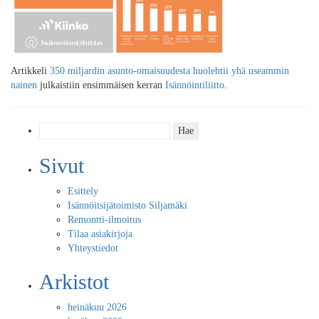
Artikkeli
350 miljardin asunto-omaisuudesta huolehtii yhä useammin
nainen
julkaistiin ensimmäisen kerran
Isännöintiliitto
.
Haku:
Sivut
Esittely
Isännöitsijätoimisto Siljamäki
Remontti-ilmoitus
Tilaa asiakirjoja
Yhteystiedot
Arkistot
heinäkuu 2026