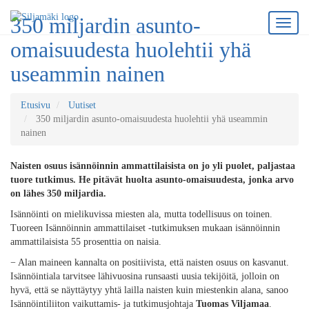
350 miljardin asunto-
omaisuudesta huolehtii yhä
useammin nainen
Etusivu
Uutiset
350 miljardin asunto-omaisuudesta huolehtii yhä useammin
nainen
Naisten osuus isännöinnin ammattilaisista on jo yli puolet, paljastaa
tuore tutkimus. He pitävät huolta asunto-omaisuudesta, jonka arvo
on lähes 350 miljardia.
Isännöinti on mielikuvissa miesten ala, mutta todellisuus on toinen.
Tuoreen Isännöinnin ammattilaiset -tutkimuksen mukaan isännöinnin
ammattilaisista 55 prosenttia on naisia.
− Alan maineen kannalta on positiivista, että naisten osuus on kasvanut.
Isännöintiala tarvitsee lähivuosina runsaasti uusia tekijöitä, jolloin on
hyvä, että se näyttäytyy yhtä lailla naisten kuin miestenkin alana, sanoo
Isännöintiliiton vaikuttamis- ja tutkimusjohtaja
Tuomas Viljamaa
.