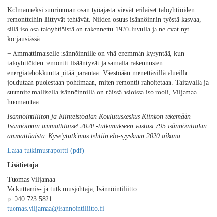
Kolmanneksi suurimman osan työajasta vievät erilaiset taloyhtiöiden
remontteihin liittyvät tehtävät. Niiden osuus isännöinnin työstä kasvaa,
sillä iso osa taloyhtiöistä on rakennettu 1970-luvulla ja ne ovat nyt
korjausiässä.
− Ammattimaiselle isännöinnille on yhä enemmän kysyntää, kun
taloyhtiöiden remontit lisääntyvät ja samalla rakennusten
energiatehokkuutta pitää parantaa. Väestöään menettävillä alueilla
joudutaan puolestaan pohtimaan, miten remontit rahoitetaan. Taitavalla ja
suunnitelmallisella isännöinnillä on näissä asioissa iso rooli, Viljamaa
huomauttaa.
Isännöintiliiton ja Kiinteistöalan Koulutuskeskus Kiinkon tekemään
Isännöinnin ammattilaiset 2020 -tutkimukseen vastasi 795 isännöintialan
ammattilaista. Kyselytutkimus tehtiin elo-syyskuun 2020 aikana.
Lataa tutkimusraportti (pdf)
Lisätietoja
Tuomas Viljamaa
Vaikuttamis- ja tutkimusjohtaja, Isännöintiliitto
p. 040 723 5821
tuomas.viljamaa@isannointiliitto.fi